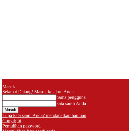
Masuk
Selamat Datang! Masuk ke akun Anda
nama pengguna
kata sandi Anda
Lupa kata sandi Anda? mendapatkan bantuan
Copyright
Pemulihan password