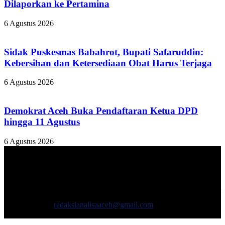
Dilaporkan ke Pertamina
6 Agustus 2026
Sidak Puskesmas Babahrot, Bupati Safaruddin:
Kebersihan dan Ketersediaan Obat Harus Terjaga
6 Agustus 2026
Demokrat Aceh Buka Pendaftaran Ketua DPD
hingga 11 Agustus
6 Agustus 2026
TENTANG KAMI
ANALISAACEH.COM, adalah Portal berita online untuk
masyarakat yang menyajikan informasi tentang berbagai hal
mencakup pembangunan ekonomi, sosial, politik, keamanan, hukum
dan gaya hidup.
Hubungi kami:
redaksianalisaaceh@gmail.com
IKUTI KAMI