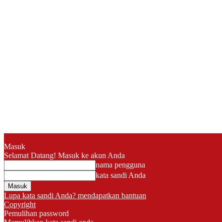
Masuk
Selamat Datang! Masuk ke akun Anda
nama pengguna
kata sandi Anda
Lupa kata sandi Anda? mendapatkan bantuan
Copyright
Pemulihan password