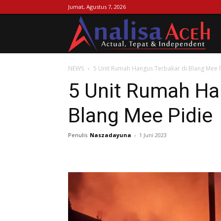
Jumat, Agustus 7, 2026
Ana
NEWS
5 Unit Rumah Hangus Terbakar di Blang Mee P
Ac
5 Unit Rumah Ha
Blang Mee Pidie
Penulis
Naszadayuna
-
1 Juni 2023