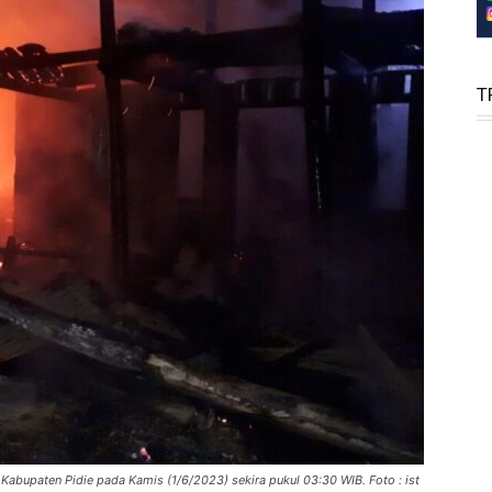
T
abupaten Pidie pada Kamis (1/6/2023) sekira pukul 03:30 WIB. Foto : ist