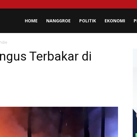
lisa
HOME
NANGGROE
POLITIK
EKONOMI
P
idie
eh
ngus Terbakar di