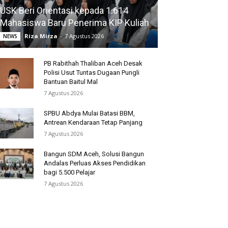
USK Beri Orientasi kepada 1.614
Mahasiswa Baru Penerima KIP Kuliah
Riza Mirza
-
7 Agustus 2026
NEWS
PB Rabithah Thaliban Aceh Desak
Polisi Usut Tuntas Dugaan Pungli
Bantuan Baitul Mal
7 Agustus 2026
SPBU Abdya Mulai Batasi BBM,
Antrean Kendaraan Tetap Panjang
7 Agustus 2026
Bangun SDM Aceh, Solusi Bangun
Andalas Perluas Akses Pendidikan
bagi 5.500 Pelajar
7 Agustus 2026