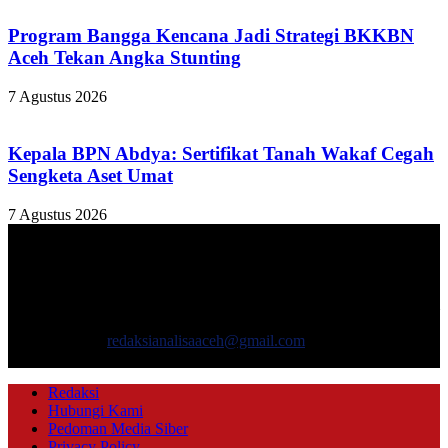
Program Bangga Kencana Jadi Strategi BKKBN
Aceh Tekan Angka Stunting
7 Agustus 2026
Kepala BPN Abdya: Sertifikat Tanah Wakaf Cegah
Sengketa Aset Umat
7 Agustus 2026
TENTANG KAMI
ANALISAACEH.COM, adalah Portal berita online untuk
masyarakat yang menyajikan informasi tentang berbagai hal
mencakup pembangunan ekonomi, sosial, politik, keamanan, hukum
dan gaya hidup.
Hubungi kami:
redaksianalisaaceh@gmail.com
IKUTI KAMI
Redaksi
Hubungi Kami
Pedoman Media Siber
Privacy Policy