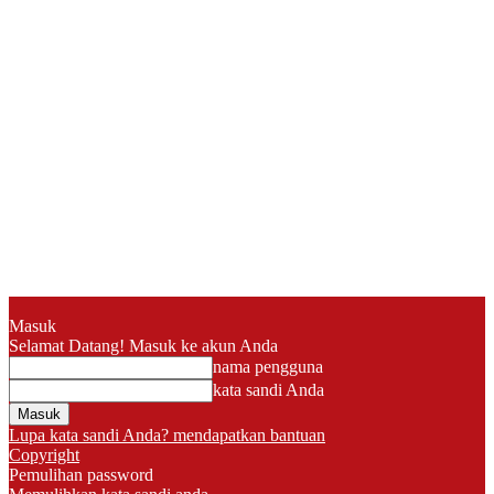
Masuk
Selamat Datang! Masuk ke akun Anda
nama pengguna
kata sandi Anda
Lupa kata sandi Anda? mendapatkan bantuan
Copyright
Pemulihan password