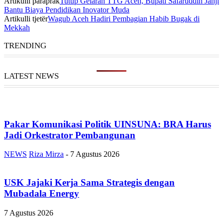
Artikulli paraprak
Tutup Gelaran TTG Aceh, Bupati Safaruddin Janji
Bantu Biaya Pendidikan Inovator Muda
Artikulli tjetër
Wagub Aceh Hadiri Pembagian Habib Bugak di
Mekkah
TRENDING
LATEST NEWS
Pakar Komunikasi Politik UINSUNA: BRA Harus
Jadi Orkestrator Pembangunan
NEWS
Riza Mirza
-
7 Agustus 2026
USK Jajaki Kerja Sama Strategis dengan
Mubadala Energy
7 Agustus 2026