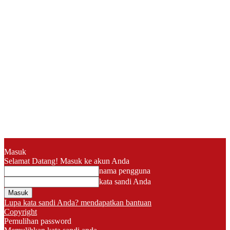
Masuk
Selamat Datang! Masuk ke akun Anda
nama pengguna
kata sandi Anda
Lupa kata sandi Anda? mendapatkan bantuan
Copyright
Pemulihan password