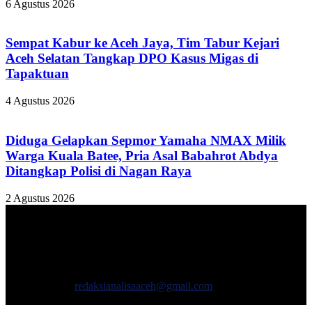
6 Agustus 2026
Sempat Kabur ke Aceh Jaya, Tim Tabur Kejari
Aceh Selatan Tangkap DPO Kasus Migas di
Tapaktuan
4 Agustus 2026
Diduga Gelapkan Sepmor Yamaha NMAX Milik
Warga Kuala Batee, Pria Asal Babahrot Abdya
Ditangkap Polisi di Nagan Raya
2 Agustus 2026
TENTANG KAMI
ANALISAACEH.COM, adalah Portal berita online untuk
masyarakat yang menyajikan informasi tentang berbagai hal
mencakup pembangunan ekonomi, sosial, politik, keamanan, hukum
dan gaya hidup.
Hubungi kami:
redaksianalisaaceh@gmail.com
IKUTI KAMI