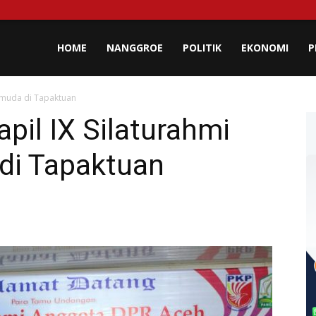
lisa
HOME
NANGGROE
POLITIK
EKONOMI
P
emuda di Tapaktuan
eh
il IX Silaturahmi
di Tapaktuan