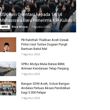
USK Beri Orientasi kepada 1.614
Mahasiswa Baru Penerima KIP Kuliah
Riza Mirza
-
7 Agustus 2026
NEWS
PB Rabithah Thaliban Aceh Desak
Polisi Usut Tuntas Dugaan Pungli
Bantuan Baitul Mal
7 Agustus 2026
SPBU Abdya Mulai Batasi BBM,
Antrean Kendaraan Tetap Panjang
7 Agustus 2026
Bangun SDM Aceh, Solusi Bangun
Andalas Perluas Akses Pendidikan
bagi 5.500 Pelajar
7 Agustus 2026