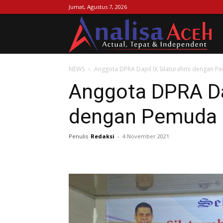
Jumat, Agustus 7, 2026
Ana
NEWS
Anggota DPRA Dapil IX Silaturahmi dengan P
Ac
Anggota DPRA Dap
dengan Pemuda 
Penulis
Redaksi
-
4 November 2021