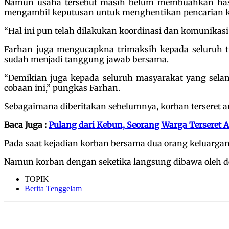
Namun usaha tersebut masih belum membuahkan hasil.
mengambil keputusan untuk menghentikan pencarian kor
“Hal ini pun telah dilakukan koordinasi dan komunikas
Farhan juga mengucapkna trimaksih kepada seluruh 
sudah menjadi tanggung jawab bersama.
“Demikian juga kepada seluruh masyarakat yang sela
cobaan ini,” pungkas Farhan.
Sebagaimana diberitakan sebelumnya, korban terseret ar
Baca Juga :
Pulang dari Kebun, Seorang Warga Terseret 
Pada saat kejadian korban bersama dua orang keluarga
Namun korban dengan seketika langsung dibawa oleh de
TOPIK
Berita Tenggelam