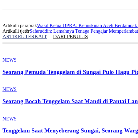
Artikulli paraprak
Wakil Ketua DPRA: Kemiskinan Aceh Berdampak d
Artikulli tjetër
Safaruddin: Lemahnya Tenaga Pengajar Memperlamba
ARTIKEL TERKAIT
DARI PENULIS
NEWS
Seorang Pemuda Tenggelam di Sungai Pulo Hagu Pi
NEWS
Seorang Bocah Tenggelam Saat Mandi di Pantai L
NEWS
Tenggelam Saat Menyeberang Sungai, Seorang Warg