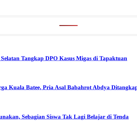
h Selatan Tangkap DPO Kasus Migas di Tapaktuan
Kuala Batee, Pria Asal Babahrot Abdya Ditangkap 
nakan, Sebagian Siswa Tak Lagi Belajar di Tenda