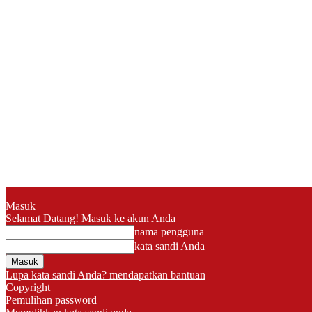
Masuk
Selamat Datang! Masuk ke akun Anda
nama pengguna
kata sandi Anda
Lupa kata sandi Anda? mendapatkan bantuan
Copyright
Pemulihan password