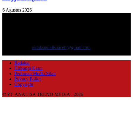
6 Agustus 2026
TENTANG KAMI
ANALISAACEH.COM, adalah Portal berita online untuk
masyarakat yang menyajikan informasi tentang berbagai hal
mencakup pembangunan ekonomi, sosial, politik, keamanan, hukum
dan gaya hidup.
Hubungi kami:
redaksianalisaaceh@gmail.com
IKUTI KAMI
Redaksi
Hubungi Kami
Pedoman Media Siber
Privacy Policy
Copyright
© PT. ANALISA TREND MEDIA - 2026