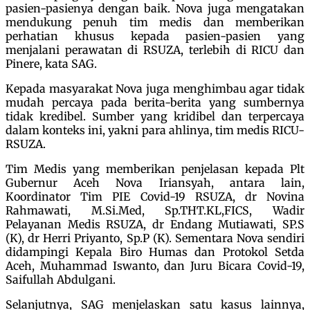
pasien-pasienya dengan baik. Nova juga mengatakan
mendukung penuh tim medis dan memberikan
perhatian khusus kepada pasien-pasien yang
menjalani perawatan di RSUZA, terlebih di RICU dan
Pinere, kata SAG.
Kepada masyarakat Nova juga menghimbau agar tidak
mudah percaya pada berita-berita yang sumbernya
tidak kredibel. Sumber yang kridibel dan terpercaya
dalam konteks ini, yakni para ahlinya, tim medis RICU-
RSUZA.
Tim Medis yang memberikan penjelasan kepada Plt
Gubernur Aceh Nova Iriansyah, antara lain,
Koordinator Tim PIE Covid-19 RSUZA, dr Novina
Rahmawati, M.Si.Med, Sp.THT.KL,FICS, Wadir
Pelayanan Medis RSUZA, dr Endang Mutiawati, SP.S
(K), dr Herri Priyanto, Sp.P (K). Sementara Nova sendiri
didampingi Kepala Biro Humas dan Protokol Setda
Aceh, Muhammad Iswanto, dan Juru Bicara Covid-19,
Saifullah Abdulgani.
Selanjutnya, SAG menjelaskan satu kasus lainnya,