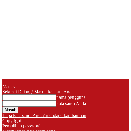
Masuk
Selamat Datang! Masuk ke akun Anda
nama pengguna
kata sandi Anda
Lupa kata sandi Anda? mendapatkan bantuan
Copyright
Pemulihan password