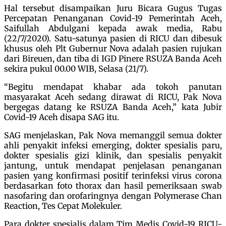
Hal tersebut disampaikan Juru Bicara Gugus Tugas
Percepatan Penanganan Covid-19 Pemerintah Aceh,
Saifullah Abdulgani kepada awak media, Rabu
(22/7/2020). Satu-satunya pasien di RICU dan dibesuk
khusus oleh Plt Gubernur Nova adalah pasien rujukan
dari Bireuen, dan tiba di IGD Pinere RSUZA Banda Aceh
sekira pukul 00.00 WIB, Selasa (21/7).
“Begitu mendapat khabar ada tokoh panutan
masyarakat Aceh sedang dirawat di RICU, Pak Nova
bergegas datang ke RSUZA Banda Aceh,” kata Jubir
Covid-19 Aceh disapa SAG itu.
SAG menjelaskan, Pak Nova memanggil semua dokter
ahli penyakit infeksi emerging, dokter spesialis paru,
dokter spesialis gizi klinik, dan spesialis penyakit
jantung, untuk mendapat penjelasan penanganan
pasien yang konfirmasi positif terinfeksi virus corona
berdasarkan foto thorax dan hasil pemeriksaan swab
nasofaring dan orofaringnya dengan Polymerase Chan
Reaction, Tes Cepat Molekuler.
Para dokter spesialis dalam Tim Medis Covid-19 RICU-