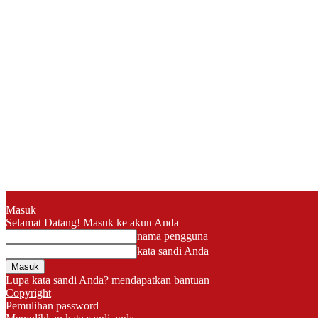
Masuk
Selamat Datang! Masuk ke akun Anda
nama pengguna
kata sandi Anda
Lupa kata sandi Anda? mendapatkan bantuan
Copyright
Pemulihan password