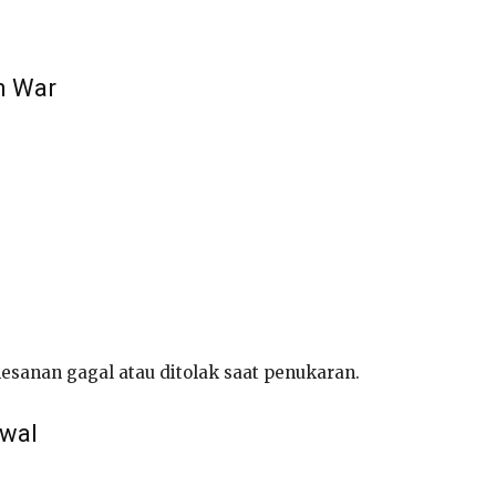
m War
sanan gagal atau ditolak saat penukaran.
Awal