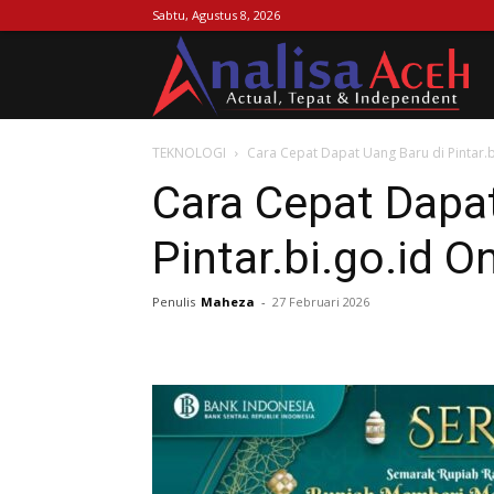
Sabtu, Agustus 8, 2026
Ana
TEKNOLOGI
Cara Cepat Dapat Uang Baru di Pintar.b
Ac
Cara Cepat Dapat
Pintar.bi.go.id O
Penulis
Maheza
-
27 Februari 2026