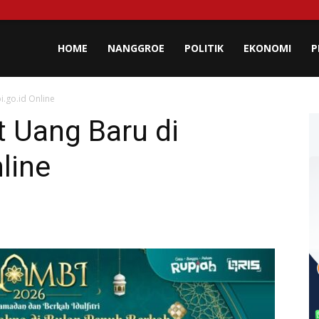
lisa
HOME
NANGGROE
POLITIK
EKONOMI
P
i.go.id Online
eh
 Uang Baru di
nline