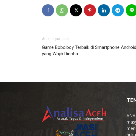
Artikulli paraprak
Game Boboiboy Terbaik di Smartphone Androi
yang Wajib Dicoba
TE
ANAL
masy
menc
huku