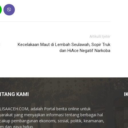
Artikulli tjetër
d
Kecelakaan Maut di Lembah Seulawah, Sopir Truk
dan HiAce Negatif Narkoba
NTANG KAMI
I
ISAACEH.COM, adalah Portal berita online untuk
arakat yang menyajikan informasi tentang berbagai hal
akup pembangunan ekonomi, sosial, politik, keamanan,
m dan gaya hidup.