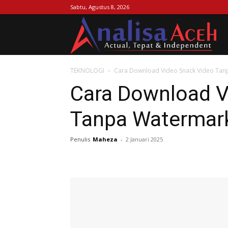
Sabtu, Agustus 8, 2026
Ana
TEKNOLOGI
Cara Download Video Snack Video Ta
Ac
Cara Download V
Tanpa Watermar
Penulis
Maheza
-
2 Januari 2025