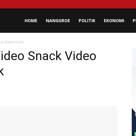
lisa
HOME
NANGGROE
POLITIK
EKONOMI
P
npa Watermark
eh
ideo Snack Video
k