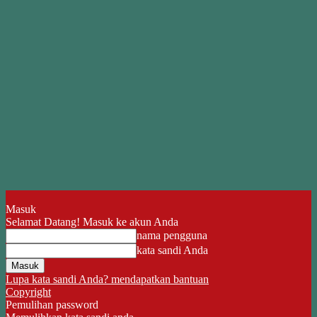
Masuk
Selamat Datang! Masuk ke akun Anda
nama pengguna
kata sandi Anda
Lupa kata sandi Anda? mendapatkan bantuan
Copyright
Pemulihan password