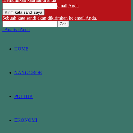
Memulihkan kata sandi anda
email Anda
Sebuah kata sandi akan dikirimkan ke email Anda.
Analisa Aceh
HOME
NANGGROE
POLITIK
EKONOMI