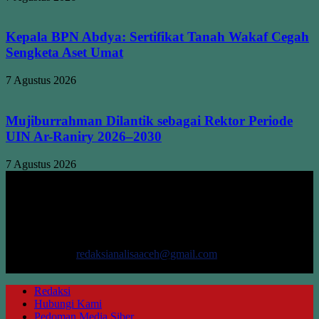
Kepala BPN Abdya: Sertifikat Tanah Wakaf Cegah
Sengketa Aset Umat
7 Agustus 2026
Mujiburrahman Dilantik sebagai Rektor Periode
UIN Ar-Raniry 2026–2030
7 Agustus 2026
TENTANG KAMI
ANALISAACEH.COM, adalah Portal berita online untuk
masyarakat yang menyajikan informasi tentang berbagai hal
mencakup pembangunan ekonomi, sosial, politik, keamanan, hukum
dan gaya hidup.
Hubungi kami:
redaksianalisaaceh@gmail.com
IKUTI KAMI
Redaksi
Hubungi Kami
Pedoman Media Siber