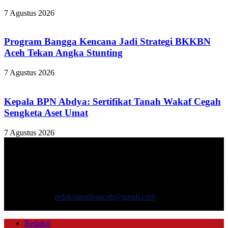
7 Agustus 2026
Program Bangga Kencana Jadi Strategi BKKBN
Aceh Tekan Angka Stunting
7 Agustus 2026
Kepala BPN Abdya: Sertifikat Tanah Wakaf Cegah
Sengketa Aset Umat
7 Agustus 2026
TENTANG KAMI
ANALISAACEH.COM, adalah Portal berita online untuk
masyarakat yang menyajikan informasi tentang berbagai hal
mencakup pembangunan ekonomi, sosial, politik, keamanan, hukum
dan gaya hidup.
Hubungi kami:
redaksianalisaaceh@gmail.com
IKUTI KAMI
Redaksi