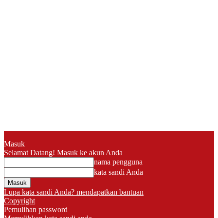
Masuk
Selamat Datang! Masuk ke akun Anda
nama pengguna
kata sandi Anda
Lupa kata sandi Anda? mendapatkan bantuan
Copyright
Pemulihan password