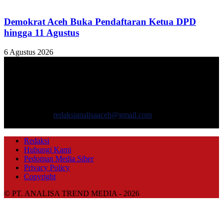
Demokrat Aceh Buka Pendaftaran Ketua DPD
hingga 11 Agustus
6 Agustus 2026
TENTANG KAMI
ANALISAACEH.COM, adalah Portal berita online untuk
masyarakat yang menyajikan informasi tentang berbagai hal
mencakup pembangunan ekonomi, sosial, politik, keamanan, hukum
dan gaya hidup.
Hubungi kami:
redaksianalisaaceh@gmail.com
IKUTI KAMI
Redaksi
Hubungi Kami
Pedoman Media Siber
Privacy Policy
Copyright
© PT. ANALISA TREND MEDIA - 2026