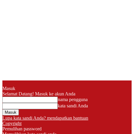
Masuk
Selamat Datang! Masuk ke akun Anda
nama pengguna
kata sandi Anda
Lupa kata sandi Anda? mendapatkan bantuan
Copyright
Pemulihan password