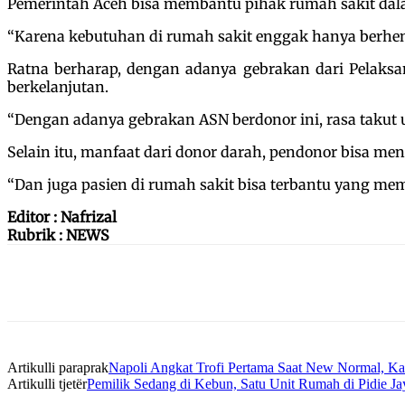
Pemerintah Aceh bisa membantu pihak rumah sakit d
“Karena kebutuhan di rumah sakit enggak hanya berhenti
Ratna berharap, dengan adanya gebrakan dari Pelaksan
berkelanjutan.
“Dengan adanya gebrakan ASN berdonor ini, rasa takut 
Selain itu, manfaat dari donor darah, pendonor bisa me
“Dan juga pasien di rumah sakit bisa terbantu yang 
Editor : Nafrizal
Rubrik : NEWS
Artikulli paraprak
Napoli Angkat Trofi Pertama Saat New Normal, Ka
Artikulli tjetër
Pemilik Sedang di Kebun, Satu Unit Rumah di Pidie Ja