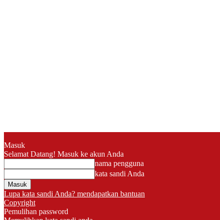
Masuk
Selamat Datang! Masuk ke akun Anda
nama pengguna
kata sandi Anda
Lupa kata sandi Anda? mendapatkan bantuan
Copyright
Pemulihan password