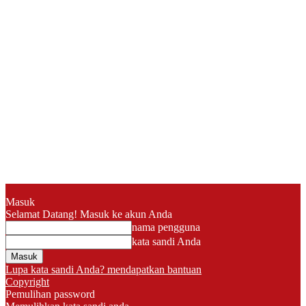
Masuk
Selamat Datang! Masuk ke akun Anda
nama pengguna
kata sandi Anda
Lupa kata sandi Anda? mendapatkan bantuan
Copyright
Pemulihan password