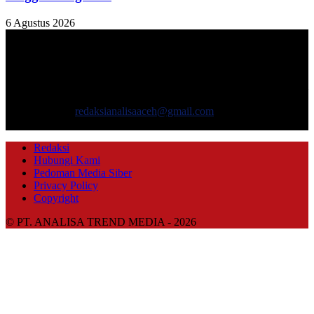
6 Agustus 2026
TENTANG KAMI
ANALISAACEH.COM, adalah Portal berita online untuk
masyarakat yang menyajikan informasi tentang berbagai hal
mencakup pembangunan ekonomi, sosial, politik, keamanan, hukum
dan gaya hidup.
Hubungi kami:
redaksianalisaaceh@gmail.com
IKUTI KAMI
Redaksi
Hubungi Kami
Pedoman Media Siber
Privacy Policy
Copyright
© PT. ANALISA TREND MEDIA - 2026