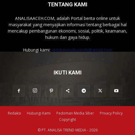
TENTANG KAMI
ANALISAACEH.COM, adalah Portal berita online untuk
masyarakat yang menyajikan informasi tentang berbagai hal
mencakup pembangunan ekonomi, sosial, politik, keamanan,
hukum dan gaya hidup.
Hubungi kami:
redaksianalisaaceh@gmail.com
IKUTI KAMI
Redaksi
Hubungi Kami
Pedoman Media Siber
Privacy Policy
Copyright
© PT. ANALISA TREND MEDIA - 2026