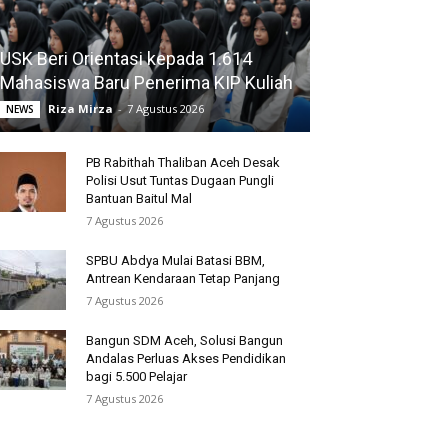
USK Beri Orientasi kepada 1.614
Mahasiswa Baru Penerima KIP Kuliah
Riza Mirza
-
7 Agustus 2026
NEWS
PB Rabithah Thaliban Aceh Desak
Polisi Usut Tuntas Dugaan Pungli
Bantuan Baitul Mal
7 Agustus 2026
SPBU Abdya Mulai Batasi BBM,
Antrean Kendaraan Tetap Panjang
7 Agustus 2026
Bangun SDM Aceh, Solusi Bangun
Andalas Perluas Akses Pendidikan
bagi 5.500 Pelajar
7 Agustus 2026