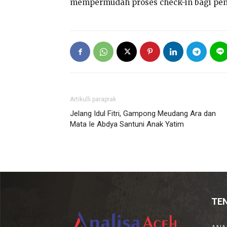
mempermudah proses check-in bagi pe
Artikulli paraprak
Jelang Idul Fitri, Gampong Meudang Ara dan
Mata Ie Abdya Santuni Anak Yatim
TE