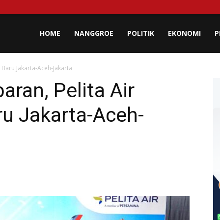
lisa
HOME
NANGGROE
POLITIK
EKONOMI
P
 Baru Jakarta-Aceh-Jakarta
eh
aran, Pelita Air
u Jakarta-Aceh-