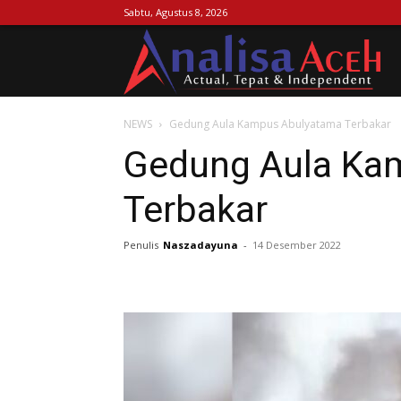
Sabtu, Agustus 8, 2026
Ana
NEWS
Gedung Aula Kampus Abulyatama Terbakar
Ac
Gedung Aula Ka
Terbakar
Penulis
Naszadayuna
-
14 Desember 2022