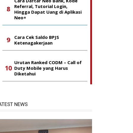
Cara Daftar Neo Bank, Kode
Referral, Tutorial Login,
Hingga Dapat Uang di Aplikasi
Neo+
Cara Cek Saldo BPJS
Ketenagakerjaan
Urutan Ranked CODM – Call of
Duty Mobile yang Harus
Diketahui
ATEST NEWS