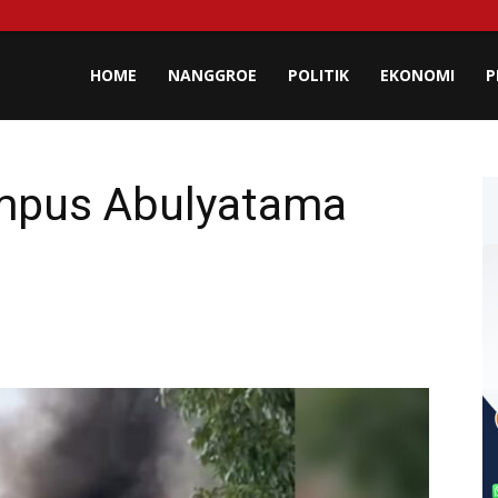
lisa
HOME
NANGGROE
POLITIK
EKONOMI
P
eh
mpus Abulyatama