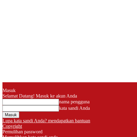
Masuk
Selamat Datang! Masuk ke akun Anda
nama pengguna
kata sandi Anda
Lupa kata sandi Anda? mendapatkan bantuan
Copyright
Pemulihan password