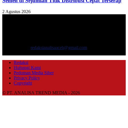
Semen di Sejumlah Titik Distribusi Cepat Terserap
2 Agustus 2026
TENTANG KAMI
ANALISAACEH.COM, adalah Portal berita online untuk
masyarakat yang menyajikan informasi tentang berbagai hal
mencakup pembangunan ekonomi, sosial, politik, keamanan, hukum
dan gaya hidup.
Hubungi kami:
redaksianalisaaceh@gmail.com
IKUTI KAMI
Redaksi
Hubungi Kami
Pedoman Media Siber
Privacy Policy
Copyright
© PT. ANALISA TREND MEDIA - 2026