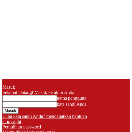
Masuk
Selamat Datang! Masuk ke akun Anda
nama pengguna
kata sandi Anda
Lupa kata sandi Anda? mendapatkan bantuan
Copyright
Pemulihan password