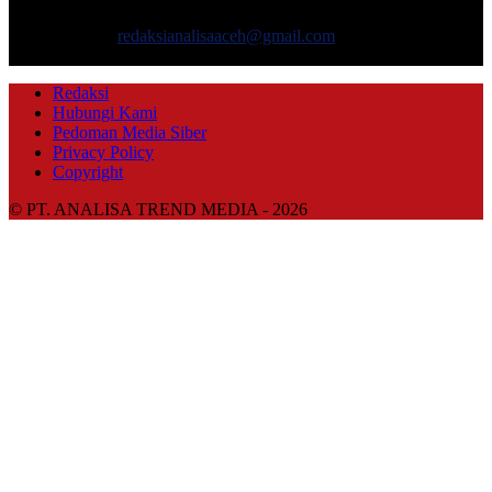
dan gaya hidup.
Hubungi kami:
redaksianalisaaceh@gmail.com
IKUTI KAMI
Redaksi
Hubungi Kami
Pedoman Media Siber
Privacy Policy
Copyright
© PT. ANALISA TREND MEDIA - 2026