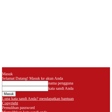
Masuk
Selamat Datang! Masuk ke akun Anda
nama pengguna
kata sandi Anda
Lupa kata sandi Anda? mendapatkan bantuan
Copyright
Pemulihan password