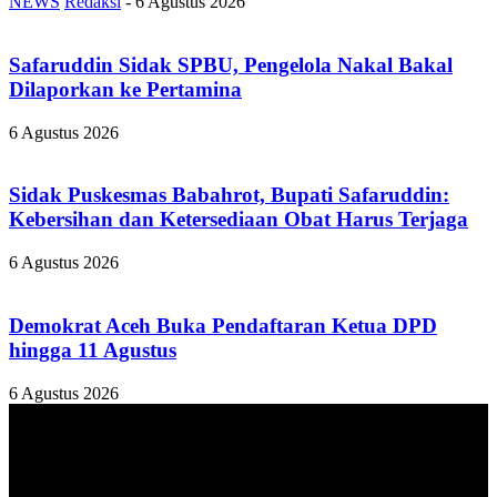
NEWS
Redaksi
-
6 Agustus 2026
Safaruddin Sidak SPBU, Pengelola Nakal Bakal
Dilaporkan ke Pertamina
6 Agustus 2026
Sidak Puskesmas Babahrot, Bupati Safaruddin:
Kebersihan dan Ketersediaan Obat Harus Terjaga
6 Agustus 2026
Demokrat Aceh Buka Pendaftaran Ketua DPD
hingga 11 Agustus
6 Agustus 2026
TENTANG KAMI
ANALISAACEH.COM, adalah Portal berita online untuk
masyarakat yang menyajikan informasi tentang berbagai hal
mencakup pembangunan ekonomi, sosial, politik, keamanan, hukum