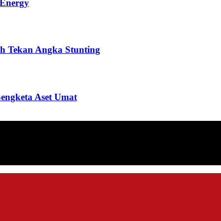
 Energy
h Tekan Angka Stunting
Sengketa Aset Umat
ang menyajikan informasi tentang berbagai hal mencakup pembanguna