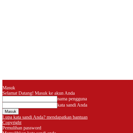
Masuk
Selamat Datang! Masuk ke akun Anda
nama pengguna
kata sandi Anda
Lupa kata sandi Anda? mendapatkan bantuan
Copyright
Pemulihan password