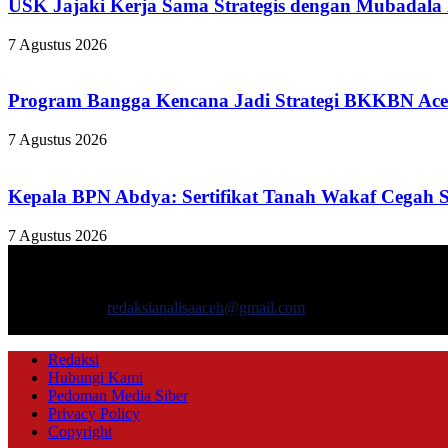
USK Jajaki Kerja Sama Strategis dengan Mubadala
7 Agustus 2026
Program Bangga Kencana Jadi Strategi BKKBN Ace
7 Agustus 2026
Kepala BPN Abdya: Sertifikat Tanah Wakaf Cegah 
7 Agustus 2026
TENTANG KAMI
ANALISAACEH.COM, adalah Portal berita online untuk masyarakat y
Hubungi kami:
redaksianalisaaceh@gmail.com
IKUTI KAMI
Redaksi
Hubungi Kami
Pedoman Media Siber
Privacy Policy
Copyright