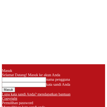
Masuk
Selamat Datang! Masuk ke akun Anda
nama pengguna
kata sandi Anda
Lupa kata sandi Anda? mendapatkan bantuan
Copyright
Pemulihan password