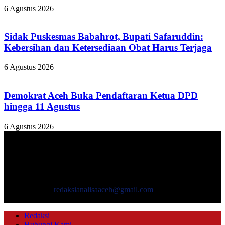
6 Agustus 2026
Sidak Puskesmas Babahrot, Bupati Safaruddin:
Kebersihan dan Ketersediaan Obat Harus Terjaga
6 Agustus 2026
Demokrat Aceh Buka Pendaftaran Ketua DPD
hingga 11 Agustus
6 Agustus 2026
TENTANG KAMI
ANALISAACEH.COM, adalah Portal berita online untuk
masyarakat yang menyajikan informasi tentang berbagai hal
mencakup pembangunan ekonomi, sosial, politik, keamanan, hukum
dan gaya hidup.
Hubungi kami:
redaksianalisaaceh@gmail.com
IKUTI KAMI
Redaksi
Hubungi Kami