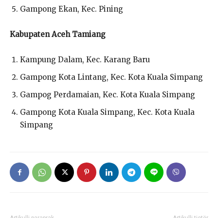
Gampong Ekan, Kec. Pining
Kabupaten Aceh Tamiang
Kampung Dalam, Kec. Karang Baru
Gampong Kota Lintang, Kec. Kota Kuala Simpang
Gampog Perdamaian, Kec. Kota Kuala Simpang
Gampong Kota Kuala Simpang, Kec. Kota Kuala
Simpang