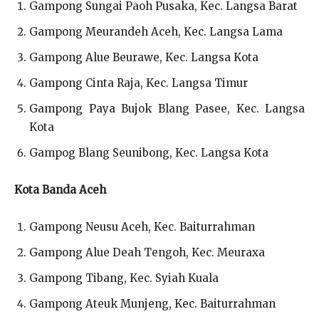
Gampong Sungai Paoh Pusaka, Kec. Langsa Barat
Gampong Meurandeh Aceh, Kec. Langsa Lama
Gampong Alue Beurawe, Kec. Langsa Kota
Gampong Cinta Raja, Kec. Langsa Timur
Gampong Paya Bujok Blang Pasee, Kec. Langsa
Kota
Gampog Blang Seunibong, Kec. Langsa Kota
Kota Banda Aceh
Gampong Neusu Aceh, Kec. Baiturrahman
Gampong Alue Deah Tengoh, Kec. Meuraxa
Gampong Tibang, Kec. Syiah Kuala
Gampong Ateuk Munjeng, Kec. Baiturrahman