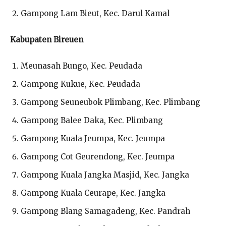
Gampong Lam Bieut, Kec. Darul Kamal
Kabupaten Bireuen
Meunasah Bungo, Kec. Peudada
Gampong Kukue, Kec. Peudada
Gampong Seuneubok Plimbang, Kec. Plimbang
Gampong Balee Daka, Kec. Plimbang
Gampong Kuala Jeumpa, Kec. Jeumpa
Gampong Cot Geurendong, Kec. Jeumpa
Gampong Kuala Jangka Masjid, Kec. Jangka
Gampong Kuala Ceurape, Kec. Jangka
Gampong Blang Samagadeng, Kec. Pandrah