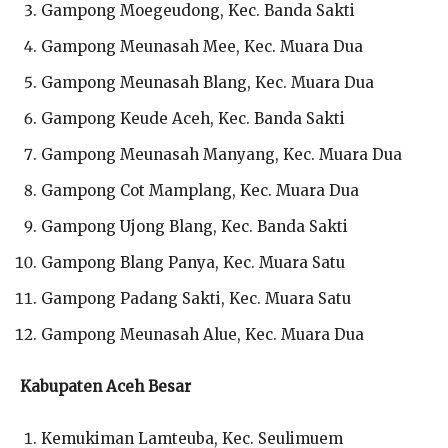
Gampong Moegeudong, Kec. Banda Sakti
Gampong Meunasah Mee, Kec. Muara Dua
Gampong Meunasah Blang, Kec. Muara Dua
Gampong Keude Aceh, Kec. Banda Sakti
Gampong Meunasah Manyang, Kec. Muara Dua
Gampong Cot Mamplang, Kec. Muara Dua
Gampong Ujong Blang, Kec. Banda Sakti
Gampong Blang Panya, Kec. Muara Satu
Gampong Padang Sakti, Kec. Muara Satu
Gampong Meunasah Alue, Kec. Muara Dua
Kabupaten Aceh Besar
Kemukiman Lamteuba, Kec. Seulimuem