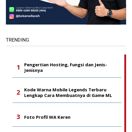
TRENDING
Pengertian Hosting, Fungsi dan Jenis-
Jenisnya
Kode Warna Mobile Legends Terbaru
Lengkap Cara Membuatnya di Game ML
Foto Profil WA Keren