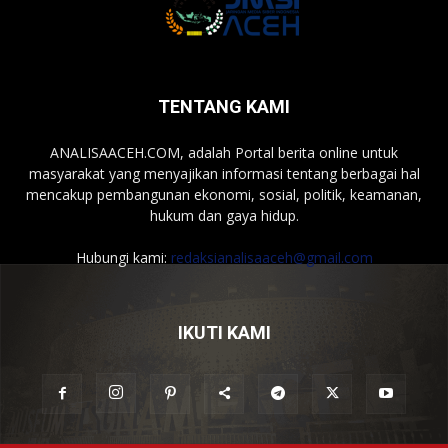
TENTANG KAMI
ANALISAACEH.COM, adalah Portal berita online untuk
masyarakat yang menyajikan informasi tentang berbagai hal
mencakup pembangunan ekonomi, sosial, politik, keamanan,
hukum dan gaya hidup.
Hubungi kami:
redaksianalisaaceh@gmail.com
IKUTI KAMI