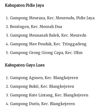
Kabupaten Pidie Jaya
Gampong Meuraxa, Kec. Meureudu, Pidie Jaya
Beuringen, Kec. Meurah Dua
Gampong Meunasah Balek, Kec. Meuredu
Gampong Mee Peuduk, Kec. Tringgadeng
Gampong Grong Grong Capa, Kec. Ulim
Kabupaten Gayo Lues
Gampong Agusen, Kec. Blangkejeren
Gampong Bukti, Kec. Blangkejeren
Gampong Kute Lintang, Kec. Blangkejeren
Gampong Durin, Kec. Blangkejeren