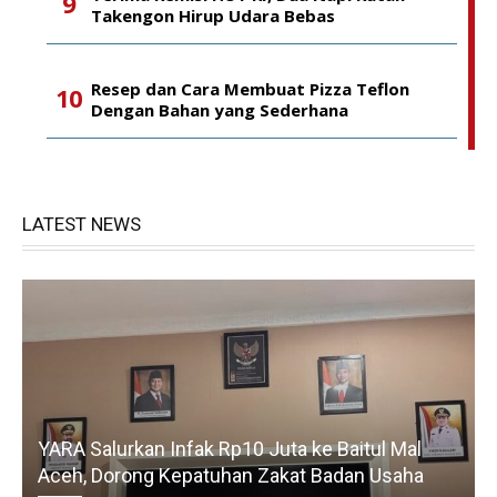
Takengon Hirup Udara Bebas
Resep dan Cara Membuat Pizza Teflon
Dengan Bahan yang Sederhana
LATEST NEWS
YARA Salurkan Infak Rp10 Juta ke Baitul Mal
Aceh, Dorong Kepatuhan Zakat Badan Usaha