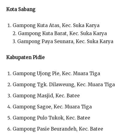
Kota Sabang
Gampong Kuta Atas, Kec. Suka Karya
2. Gampong Kuta Barat, Kec. Suka Karya
3. Gampong Paya Seunara, Kec. Suka Karya
Kabupaten Pidie
Gampong Ujong Pie, Kec. Muara Tiga
Gampong Tgk. Dilaweung, Kec. Muara Tiga
Gampong Masjid, Kec. Batee
Gampong Sagoe, Kec. Muara Tiga
Gampong Pulo Tukok, Kec. Batee
Gampong Pasie Beurandeh, Kec. Batee