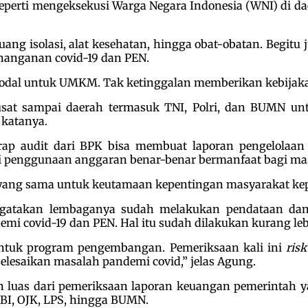
seperti mengeksekusi Warga Negara Indonesia (WNI) di d
ng isolasi, alat kesehatan, hingga obat-obatan. Begitu 
anganan covid-19 dan PEN.
modal untuk UMKM. Tak ketinggalan memberikan kebijakan 
usat sampai daerah termasuk TNI, Polri, dan BUMN 
 katanya.
arap audit dari BPK bisa membuat laporan pengelola
ri penggunaan anggaran benar-benar bermanfaat bagi ma
 yang sama untuk keutamaan kepentingan masyarakat kep
atakan lembaganya sudah melakukan pendataan dan 
 covid-19 dan PEN. Hal itu sudah dilakukan kurang lebi
untuk program pengembangan. Pemeriksaan kali ini
ris
 selesaikan masalah pandemi covid,” jelas Agung.
bih luas dari pemeriksaan laporan keuangan pemerintah 
 BI, OJK, LPS, hingga BUMN.