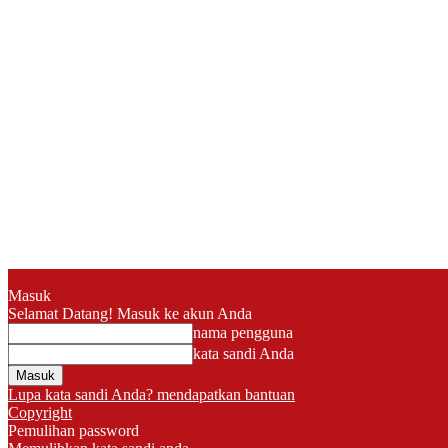
Masuk
Selamat Datang! Masuk ke akun Anda
nama pengguna
kata sandi Anda
Lupa kata sandi Anda? mendapatkan bantuan
Copyright
Pemulihan password