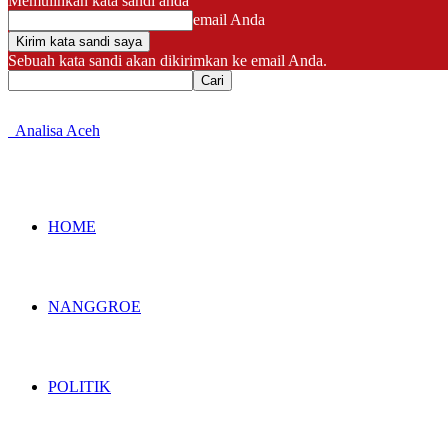
Memulihkan kata sandi anda
email Anda
Sebuah kata sandi akan dikirimkan ke email Anda.
Analisa Aceh
HOME
NANGGROE
POLITIK