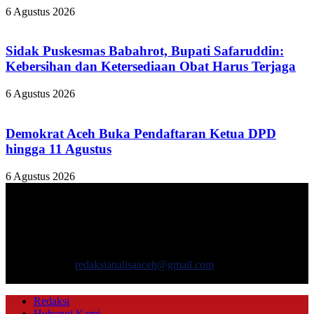
6 Agustus 2026
Sidak Puskesmas Babahrot, Bupati Safaruddin:
Kebersihan dan Ketersediaan Obat Harus Terjaga
6 Agustus 2026
Demokrat Aceh Buka Pendaftaran Ketua DPD
hingga 11 Agustus
6 Agustus 2026
TENTANG KAMI
ANALISAACEH.COM, adalah Portal berita online untuk
masyarakat yang menyajikan informasi tentang berbagai hal
mencakup pembangunan ekonomi, sosial, politik, keamanan, hukum
dan gaya hidup.
Hubungi kami:
redaksianalisaaceh@gmail.com
IKUTI KAMI
Redaksi
Hubungi Kami