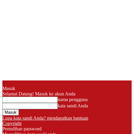
Masuk
Selamat Datang! Masuk ke akun Anda
nama pengguna
kata sandi Anda
Lupa kata sandi Anda? mendapatkan bantuan
Copyright
Pemulihan password