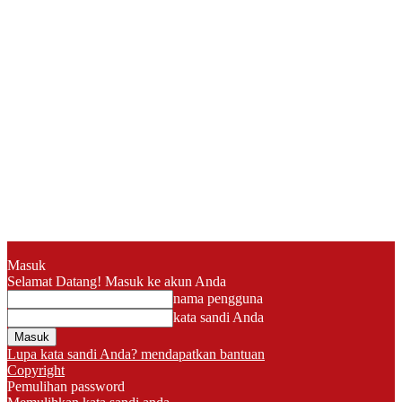
Masuk
Selamat Datang! Masuk ke akun Anda
nama pengguna
kata sandi Anda
Lupa kata sandi Anda? mendapatkan bantuan
Copyright
Pemulihan password