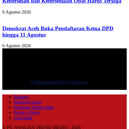
Kebersihan dan Ketersediaan Obat Harus Terjaga
6 Agustus 2026
Demokrat Aceh Buka Pendaftaran Ketua DPD
hingga 11 Agustus
6 Agustus 2026
TENTANG KAMI
ANALISAACEH.COM, adalah Portal berita online untuk
masyarakat yang menyajikan informasi tentang berbagai hal
mencakup pembangunan ekonomi, sosial, politik, keamanan, hukum
dan gaya hidup.
Hubungi kami:
redaksianalisaaceh@gmail.com
IKUTI KAMI
Redaksi
Hubungi Kami
Pedoman Media Siber
Privacy Policy
Copyright
© PT. ANALISA TREND MEDIA - 2026