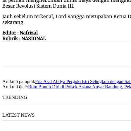
Besar Revolusi Sistem Dunia III.
Jauh sebelum terkenal, Lord Rangga merupakan Ketua De
sekarang.
Editor : Nafrizal
Rubrik : NASIONAL
Artikulli paraprak
Pria Asal Abdya Pergoki Istri Selingkuh dengan S
Artikulli tjetër
Bom Bunuh Diri di Polsek Astana Anyar Bandung, Pe
TRENDING
LATEST NEWS