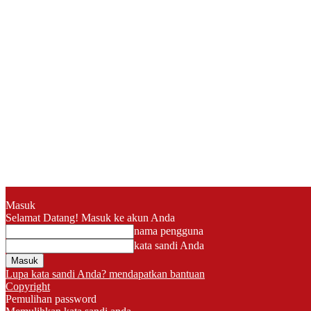
Masuk
Selamat Datang! Masuk ke akun Anda
nama pengguna
kata sandi Anda
Lupa kata sandi Anda? mendapatkan bantuan
Copyright
Pemulihan password