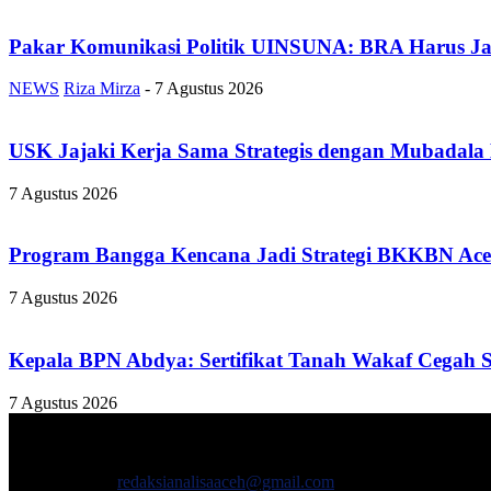
Pakar Komunikasi Politik UINSUNA: BRA Harus Ja
NEWS
Riza Mirza
-
7 Agustus 2026
USK Jajaki Kerja Sama Strategis dengan Mubadala
7 Agustus 2026
Program Bangga Kencana Jadi Strategi BKKBN Ace
7 Agustus 2026
Kepala BPN Abdya: Sertifikat Tanah Wakaf Cegah 
7 Agustus 2026
TENTANG KAMI
ANALISAACEH.COM, adalah Portal berita online untuk masyarakat y
Hubungi kami:
redaksianalisaaceh@gmail.com