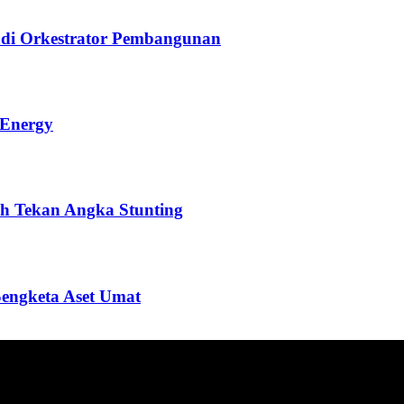
di Orkestrator Pembangunan
 Energy
h Tekan Angka Stunting
Sengketa Aset Umat
ang menyajikan informasi tentang berbagai hal mencakup pembanguna