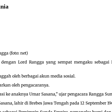
nia
ga (foto: net)
al dengan Lord Rangga yang sempat mengaku sebagai
nggah oleh berbagai akun media sosial.
arkan oleh pengacaranya.
masi ke anaknya Umar Sasana,” ujar pengacara Rangga Su
sana, lahir di Brebes Jawa Tengah pada 12 September 19
sebagai Pemimpin Sunda Empire, pemangku bumi dan p