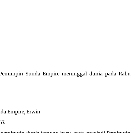
 Pemimpin Sunda Empire meninggal dunia pada Rabu
nda Empire, Erwin.
67.
emimpin dunia tatanan baru, serta menjadi Pemimpin