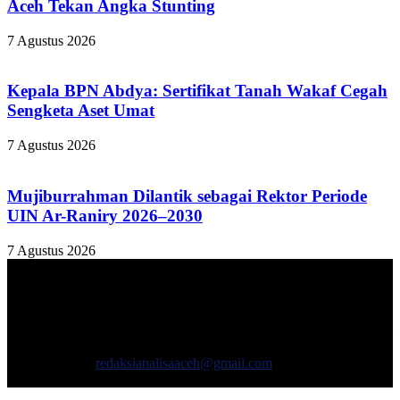
Aceh Tekan Angka Stunting
7 Agustus 2026
Kepala BPN Abdya: Sertifikat Tanah Wakaf Cegah
Sengketa Aset Umat
7 Agustus 2026
Mujiburrahman Dilantik sebagai Rektor Periode
UIN Ar-Raniry 2026–2030
7 Agustus 2026
TENTANG KAMI
ANALISAACEH.COM, adalah Portal berita online untuk
masyarakat yang menyajikan informasi tentang berbagai hal
mencakup pembangunan ekonomi, sosial, politik, keamanan, hukum
dan gaya hidup.
Hubungi kami:
redaksianalisaaceh@gmail.com
IKUTI KAMI