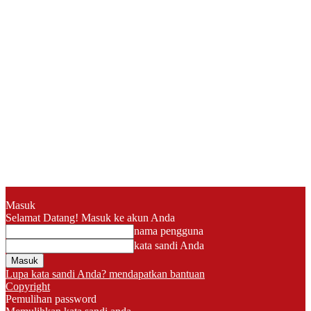
Masuk
Selamat Datang! Masuk ke akun Anda
nama pengguna
kata sandi Anda
Lupa kata sandi Anda? mendapatkan bantuan
Copyright
Pemulihan password