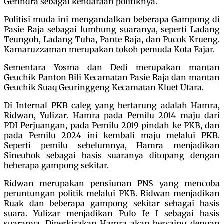
Gerindra sebagai kendaraan politiknya.
Politisi muda ini mengandalkan beberapa Gampong di
Pasie Raja sebagai lumbung suaranya, seperti Ladang
Teungoh, Ladang Tuha, Pante Raja, dan Pucok Krueng.
Kamaruzzaman merupakan tokoh pemuda Kota Fajar.
Sementara Yosma dan Dedi merupakan mantan
Geuchik Panton Bili Kecamatan Pasie Raja dan mantan
Geuchik Suaq Geuringgeng Kecamatan Kluet Utara.
Di Internal PKB caleg yang bertarung adalah Hamra,
Ridwan, Yulizar. Hamra pada Pemilu 2014 maju dari
PDI Perjuangan, pada Pemilu 2019 pindah ke PKB, dan
pada Pemilu 2024 ini kembali maju melalui PKB.
Seperti pemilu sebelumnya, Hamra menjadikan
Sineubok sebagai basis suaranya ditopang dengan
beberapa gampong sekitar.
Ridwan merupakan pensiunan PNS yang mencoba
peruntungan politik melalui PKB. Ridwan menjadikan
Ruak dan beberapa gampong sekitar sebagai basis
suara. Yulizar menjadikan Pulo Ie I sebagai basis
suaranya. Diperkirakan Hamra akan bersaing dengan