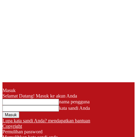
Masuk
Selamat Datang! Masuk ke akun Anda
nama pengguna
kata sandi Anda
Lupa kata sandi Anda? mendapatkan bantuan
Copyright
Pemulihan password