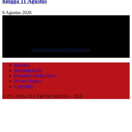
hingga 11 Agustus
6 Agustus 2026
TENTANG KAMI
ANALISAACEH.COM, adalah Portal berita online untuk
masyarakat yang menyajikan informasi tentang berbagai hal
mencakup pembangunan ekonomi, sosial, politik, keamanan, hukum
dan gaya hidup.
Hubungi kami:
redaksianalisaaceh@gmail.com
IKUTI KAMI
Redaksi
Hubungi Kami
Pedoman Media Siber
Privacy Policy
Copyright
© PT. ANALISA TREND MEDIA - 2026