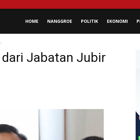
lisa
HOME
NANGGROE
POLITIK
EKONOMI
P
h
eh
dari Jabatan Jubir