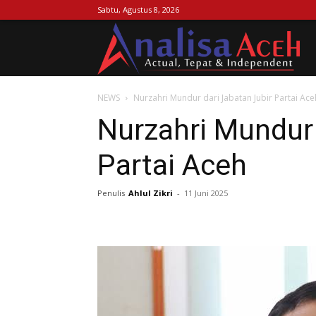
Sabtu, Agustus 8, 2026
Ana
NEWS
Nurzahri Mundur dari Jabatan Jubir Partai Ace
Ac
Nurzahri Mundur 
Partai Aceh
Penulis
Ahlul Zikri
-
11 Juni 2025