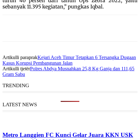
turun 40 persen dari tahun Ops Zebra 2022, yaitu
sebanyak 11.395 kegiatan,” pungkas Iqbal.
Artikulli paraprak
Kejari Aceh Timur Tetapkan 6 Tersangka Dugaan
Kasus Korupsi Pembangunan Jalan
Artikulli tjetër
Polres Abdya Musnahkan 25,8 Kg Ganja dan 111,65
Gram Sabu
TRENDING
LATEST NEWS
Metro Langgien FC Kunci Gelar Juara KKN USK