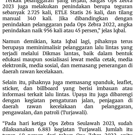
“Terkait pelanggaran yang terjadi, Satgas Ops Zebra
2023 juga melakukan penindakan berupa teguran
sebanyak 2.725 kali, ETLE Statis 26 kali, dan tilang
manual 340 kali. Jika dibandingkan dengan
penindakan pelanggaran pada Ops Zebra 2022, angka
penindakan naik 956 kali atau 45 persen,” jelas Iqbal.
Namun demikian, kata Iqbal lagi, pihaknya terus
berupaya meminimalisir pelanggaran lalu lintas yang
terjadi melalui Dikmas lantas, baik dalam bentuk
edukasi maupun sosialisasi lewat media cetak, media
elektronik, media sosial, dan memasang penerangan di
daerah rawan kecelakaan.
Selain itu, pihaknya juga memasang spanduk, leaflet,
sticker, dan billboard yang berisi imbauan atau
informasi terkait lalu lintas. Upaya itu juga dibarengi
dengan kegiatan pengaturan jalan, penjagaan di
daerah rawan kecelakaan dan pelanggaran,
pengawalan, dan patroli (Turjawali).
“Pada hari ketiga Ops Zebra Seulawah 2023, sudah
dilaksanakan 6.883 kegiatan Turjawali. Jumlah itu