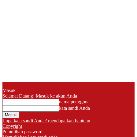
Masuk
Selamat Datang! Masuk ke akun Anda
nama pengguna
kata sandi Anda
Lupa kata sandi Anda? mendapatkan bantuan
Copyright
Pemulihan password