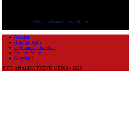
ANALISAACEH.COM, adalah Portal berita online untuk
masyarakat yang menyajikan informasi tentang berbagai hal
mencakup pembangunan ekonomi, sosial, politik, keamanan, hukum
dan gaya hidup.
Hubungi kami:
redaksianalisaaceh@gmail.com
IKUTI KAMI
Redaksi
Hubungi Kami
Pedoman Media Siber
Privacy Policy
Copyright
© PT. ANALISA TREND MEDIA - 2026