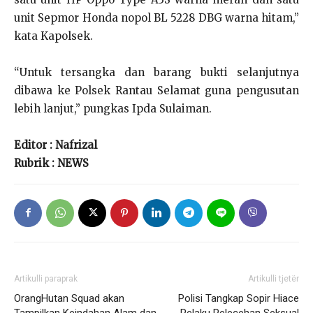
unit Sepmor Honda nopol BL 5228 DBG warna hitam,”
kata Kapolsek.
“Untuk tersangka dan barang bukti selanjutnya
dibawa ke Polsek Rantau Selamat guna pengusutan
lebih lanjut,” pungkas Ipda Sulaiman.
Editor : Nafrizal
Rubrik : NEWS
Artikulli paraprak
Artikulli tjetër
OrangHutan Squad akan
Polisi Tangkap Sopir Hiace
Tampilkan Keindahan Alam dan
Pelaku Pelecehan Seksual