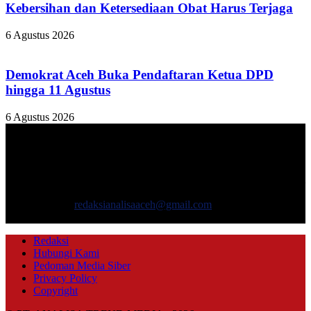
Kebersihan dan Ketersediaan Obat Harus Terjaga
6 Agustus 2026
Demokrat Aceh Buka Pendaftaran Ketua DPD
hingga 11 Agustus
6 Agustus 2026
TENTANG KAMI
ANALISAACEH.COM, adalah Portal berita online untuk
masyarakat yang menyajikan informasi tentang berbagai hal
mencakup pembangunan ekonomi, sosial, politik, keamanan, hukum
dan gaya hidup.
Hubungi kami:
redaksianalisaaceh@gmail.com
IKUTI KAMI
Redaksi
Hubungi Kami
Pedoman Media Siber
Privacy Policy
Copyright