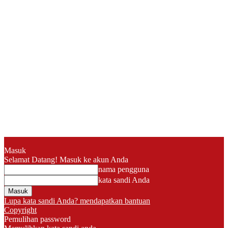
Masuk
Selamat Datang! Masuk ke akun Anda
nama pengguna
kata sandi Anda
Lupa kata sandi Anda? mendapatkan bantuan
Copyright
Pemulihan password