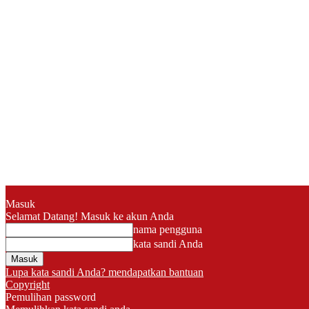
Masuk
Selamat Datang! Masuk ke akun Anda
nama pengguna
kata sandi Anda
Lupa kata sandi Anda? mendapatkan bantuan
Copyright
Pemulihan password