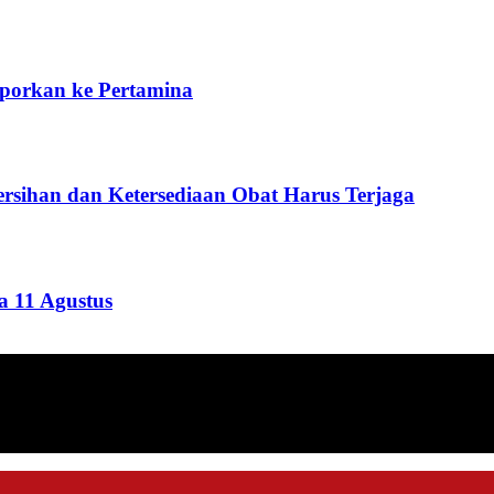
aporkan ke Pertamina
rsihan dan Ketersediaan Obat Harus Terjaga
 11 Agustus
ang menyajikan informasi tentang berbagai hal mencakup pembanguna