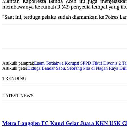
Mantan Kapolresta Banda Aceh itu juga menjelask
membawanya ke rumah R (42) penyedia tempat yang iku
“Saat ini, terduga pelaku sudah diamankan ke Polres L
Artikulli paraprak
Enam Terdakwa Korupsi SPPD Fiktif Divonis 2 Ta
Artikulli tjetër
Diduga Bandar Sabu, Seorang Pria di Nagan Raya Diri
TRENDING
LATEST NEWS
Metro Langgien FC Kunci Gelar Juara KKN USK Ch