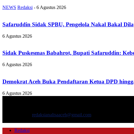
NEWS
Redaksi
-
6 Agustus 2026
Safaruddin Sidak SPBU, Pengelola Nakal Bakal Dil
6 Agustus 2026
Sidak Puskesmas Babahrot, Bupati Safaruddin: Kebe
6 Agustus 2026
Demokrat Aceh Buka Pendaftaran Ketua DPD hingga
6 Agustus 2026
TENTANG KAMI
ANALISAACEH.COM, adalah Portal berita online untuk masyarakat y
Hubungi kami:
redaksianalisaaceh@gmail.com
IKUTI KAMI
Redaksi