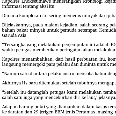
Kapolres Lhokseumawe menerangkan kronologi kejadia
informasi tentang aksi itu.
Dimana komplotan itu sering memeras minyak dari pih
Dijelaskannya, pada malam kejadian, salah seorang pe
bahan bakar minyak untuk pemuda setempat. Kemudia
Garuda Asia.
“Tersangka yang melakukan penjemputan ini adalah RG,
waktu petugas memberikan peringatan akan melakukan
Kapolres menambahkan, dari hasil perbuatan itu, kom
langsung memergoki para pelaku dan diminta untuk me
“Namun satu diantara pelaku justru mencoba kabur denga
Akhirnya Hs baru ditemukan setelah tubuhnya mengapu
“Setelah itu datanglah petugas kami melakukan temba
salah satu juga yang menceburkan diri ke laut,” jelasnya
Adapun barang bukti yang diamankan dalam kasus terse
ke daratan dan 29 jerigen BBM jenis Pertamax, masing-m