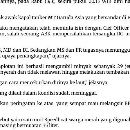
nnya, pada Rabu (3/3), sekira pukul 00.13 WIB dini 
ak awak kapal tanker MT Garuda Asia yang bersandar di
laku mengatakan telah meminta izin dengan Cief Office
n, salah seorang ABK mempersilahkan tersangka RG un
 MD dan DI. Sedangkan MS dan FR tugasnya menunggu di
 upaya penangkapan,” ujarnya.
plotan ini berhasil mengambil minyak sebanyak 29 jeri
nyerah dan tidak melawan hingga melakukan tembakan p
n cara menceburkan dirinya ke laut,” jelasnya.
ng dilaut dalam kondisi sudah meninggal.
kan peringatan ke atas, yang sempat mau melangsir BB
.
but yaitu satu unit Speedboat warga merah yang digun
asing bermuatan 35 liter.