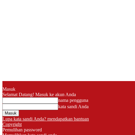
Masuk
Selamat Datang! Masuk ke akun Anda
nama pengguna
kata sandi Anda
Lupa kata sandi Anda? mendapatkan bantuan
Copyright
Pemulihan password