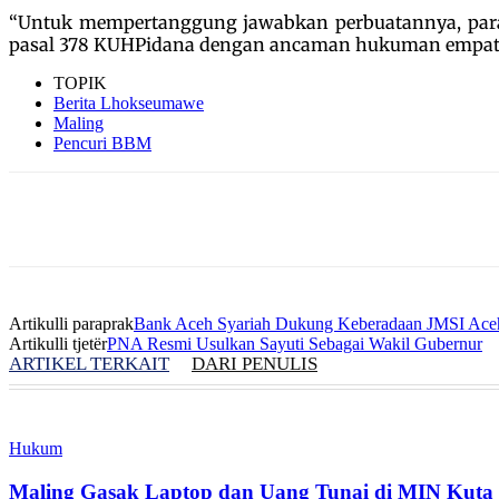
“Untuk mempertanggung jawabkan perbuatannya, para t
pasal 378 KUHPidana dengan ancaman hukuman empat t
TOPIK
Berita Lhokseumawe
Maling
Pencuri BBM
Artikulli paraprak
Bank Aceh Syariah Dukung Keberadaan JMSI Ace
Artikulli tjetër
PNA Resmi Usulkan Sayuti Sebagai Wakil Gubernur
ARTIKEL TERKAIT
DARI PENULIS
Hukum
Maling Gasak Laptop dan Uang Tunai di MIN Kuta 