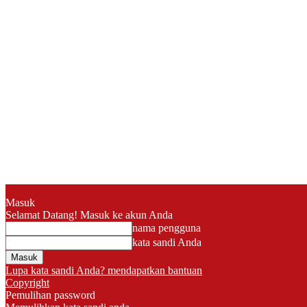
Masuk
Selamat Datang! Masuk ke akun Anda
nama pengguna
kata sandi Anda
Lupa kata sandi Anda? mendapatkan bantuan
Copyright
Pemulihan password