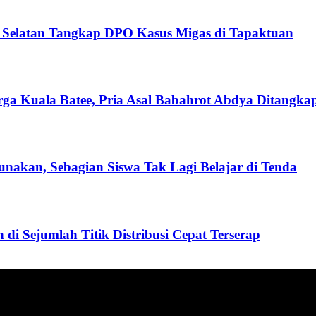
h Selatan Tangkap DPO Kasus Migas di Tapaktuan
Kuala Batee, Pria Asal Babahrot Abdya Ditangkap 
nakan, Sebagian Siswa Tak Lagi Belajar di Tenda
i Sejumlah Titik Distribusi Cepat Terserap
ang menyajikan informasi tentang berbagai hal mencakup pembanguna