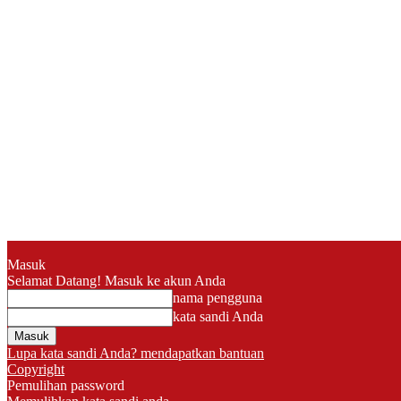
Masuk
Selamat Datang! Masuk ke akun Anda
nama pengguna
kata sandi Anda
Lupa kata sandi Anda? mendapatkan bantuan
Copyright
Pemulihan password