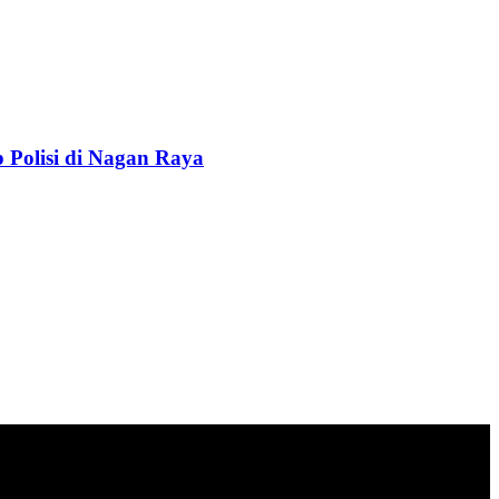
Polisi di Nagan Raya
n ekonomi, sosial, politik, keamanan, hukum dan gaya hidup.