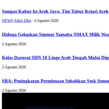
Sempat Kabur ke Aceh Jaya, Tim Tabur Kejari Ace
NEWS
Ahlul Zikri
-
4 Agustus 2026
Diduga Gelapkan Sepmor Yamaha NMAX Milik Warga 
2 Agustus 2026
Kelas Darurat SDN 10 Linge Aceh Tengah Mulai Digu
2 Agustus 2026
SBA: Peningkatan Permintaan Sebabkan Stok Semen d
2 Agustus 2026
TENTANG KAMI
ANALISAACEH.COM, adalah Portal berita online untuk masyarakat y
Hubungi kami:
redaksianalisaaceh@gmail.com