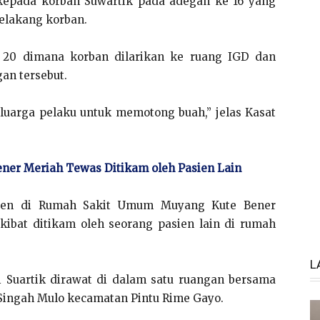
 kepada korban Suwartik pada adegan ke 16 yang
elakang korban.
 20 dimana korban dilarikan ke ruang IGD dan
an tersebut.
eluarga pelaku untuk memotong buah,” jelas Kasat
ner Meriah Tewas Ditikam oleh Pasien Lain
asien di Rumah Sakit Umum Muyang Kute Bener
akibat ditikam oleh seorang pasien lain di rumah
L
i Suartik dirawat di dalam satu ruangan bersama
Singah Mulo kecamatan Pintu Rime Gayo.