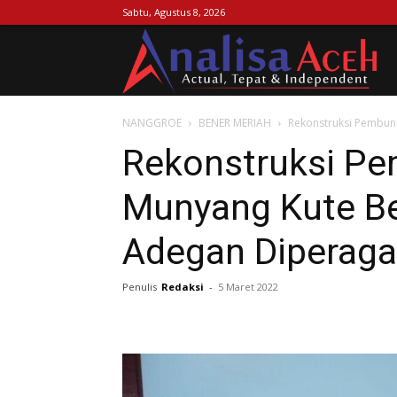
Sabtu, Agustus 8, 2026
Ana
NANGGROE
BENER MERIAH
Rekonstruksi Pembun
Ac
Rekonstruksi P
Munyang Kute Be
Adegan Diperaga
Penulis
Redaksi
-
5 Maret 2022