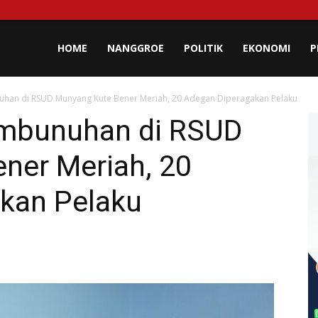
lisa
HOME
NANGGROE
POLITIK
EKONOMI
P
uhan di RSUD Munyang Kute Bener Meriah, 20 Adegan Diperagakan Pelaku
eh
embunuhan di RSUD
ner Meriah, 20
kan Pelaku