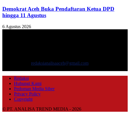
Demokrat Aceh Buka Pendaftaran Ketua DPD
hingga 11 Agustus
6 Agustus 2026
TENTANG KAMI
ANALISAACEH.COM, adalah Portal berita online untuk
masyarakat yang menyajikan informasi tentang berbagai hal
mencakup pembangunan ekonomi, sosial, politik, keamanan, hukum
dan gaya hidup.
Hubungi kami:
redaksianalisaaceh@gmail.com
IKUTI KAMI
Redaksi
Hubungi Kami
Pedoman Media Siber
Privacy Policy
Copyright
© PT. ANALISA TREND MEDIA - 2026