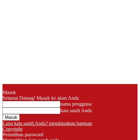
Masuk
Selamat Datang! Masuk ke akun Anda
nama pengguna
kata sandi Anda
Lupa kata sandi Anda? mendapatkan bantuan
Copyright
Pemulihan password