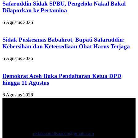
Safaruddin Sidak SPBU, Pengelola Nakal Bakal
Dilaporkan ke Pertamina
6 Agustus 2026
Sidak Puskesmas Babahrot, Bupati Safaruddin:
Kebersihan dan Ketersediaan Obat Harus Terjaga
6 Agustus 2026
Demokrat Aceh Buka Pendaftaran Ketua DPD
hingga 11 Agustus
6 Agustus 2026
TENTANG KAMI
ANALISAACEH.COM, adalah Portal berita online untuk
masyarakat yang menyajikan informasi tentang berbagai hal
mencakup pembangunan ekonomi, sosial, politik, keamanan, hukum
dan gaya hidup.
Hubungi kami:
redaksianalisaaceh@gmail.com