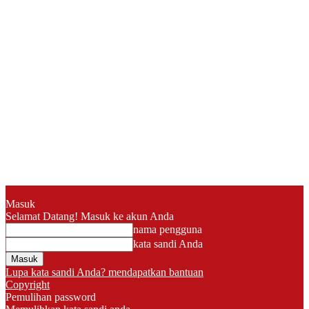
Masuk
Selamat Datang! Masuk ke akun Anda
nama pengguna
kata sandi Anda
Lupa kata sandi Anda? mendapatkan bantuan
Copyright
Pemulihan password