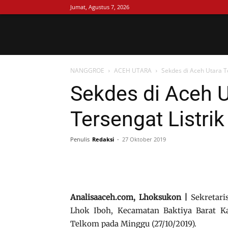
Jumat, Agustus 7, 2026
Analisa
NANGGROE
ACEH UTARA
Sekdes di Aceh Utara T
Aceh
Sekdes di Aceh 
Tersengat Listri
Penulis
Redaksi
-
27 Oktober 2019
Analisaaceh.com, Lhoksukon |
Sekretari
Lhok Iboh, Kecamatan Baktiya Barat Ka
Telkom pada Minggu (27/10/2019).