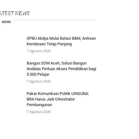
Polisi Usut Tuntas Dugaan Pungli
ATEST NEWS
Bantuan Baitul Mal
Naszadayuna
-
7 Agustus 2026
NEWS
SPBU Abdya Mulai Batasi BBM, Antrean
Kendaraan Tetap Panjang
7 Agustus 2026
Bangun SDM Aceh, Solusi Bangun
Andalas Perluas Akses Pendidikan bagi
5.500 Pelajar
7 Agustus 2026
Pakar Komunikasi Politik UINSUNA:
BRA Harus Jadi Orkestrator
Pembangunan
7 Agustus 2026