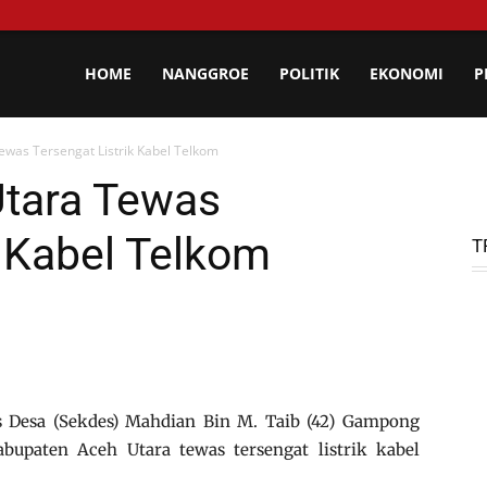
HOME
NANGGROE
POLITIK
EKONOMI
P
ewas Tersengat Listrik Kabel Telkom
Utara Tewas
k Kabel Telkom
T
s Desa (Sekdes) Mahdian Bin M. Taib (42) Gampong
bupaten Aceh Utara tewas tersengat listrik kabel