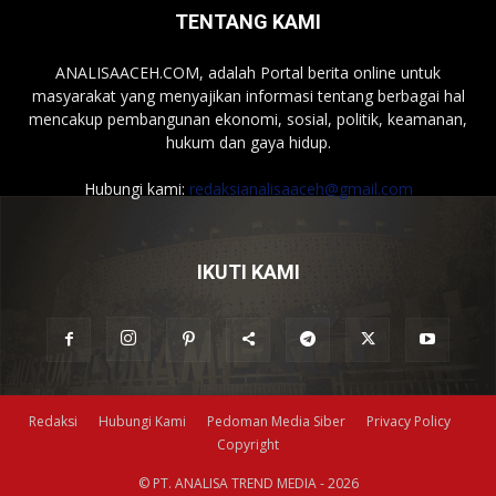
TENTANG KAMI
ANALISAACEH.COM, adalah Portal berita online untuk
masyarakat yang menyajikan informasi tentang berbagai hal
mencakup pembangunan ekonomi, sosial, politik, keamanan,
hukum dan gaya hidup.
Hubungi kami:
redaksianalisaaceh@gmail.com
IKUTI KAMI
Redaksi
Hubungi Kami
Pedoman Media Siber
Privacy Policy
Copyright
© PT. ANALISA TREND MEDIA - 2026