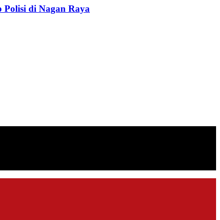
Polisi di Nagan Raya
n ekonomi, sosial, politik, keamanan, hukum dan gaya hidup.