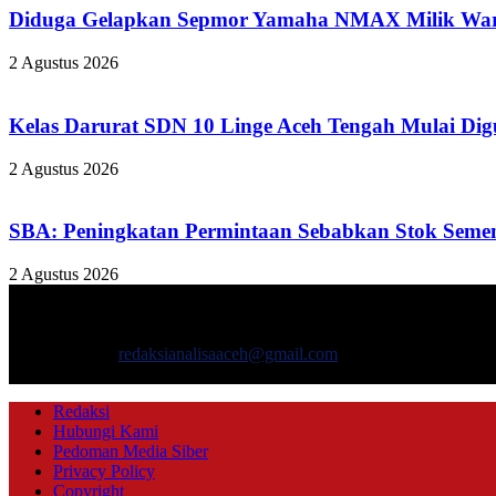
Diduga Gelapkan Sepmor Yamaha NMAX Milik Warga 
2 Agustus 2026
Kelas Darurat SDN 10 Linge Aceh Tengah Mulai Digu
2 Agustus 2026
SBA: Peningkatan Permintaan Sebabkan Stok Semen d
2 Agustus 2026
TENTANG KAMI
ANALISAACEH.COM, adalah Portal berita online untuk masyarakat y
Hubungi kami:
redaksianalisaaceh@gmail.com
IKUTI KAMI
Redaksi
Hubungi Kami
Pedoman Media Siber
Privacy Policy
Copyright