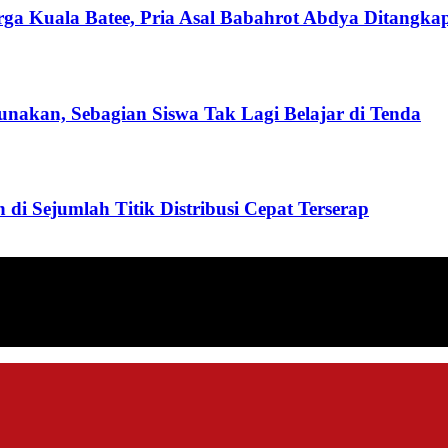
Kuala Batee, Pria Asal Babahrot Abdya Ditangkap 
nakan, Sebagian Siswa Tak Lagi Belajar di Tenda
i Sejumlah Titik Distribusi Cepat Terserap
ang menyajikan informasi tentang berbagai hal mencakup pembanguna