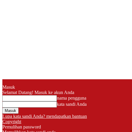
Masuk
Selamat Datang! Masuk ke akun Anda
nama pengguna
kata sandi Anda
Lupa kata sandi Anda? mendapatkan bantuan
Copyright
Pemulihan password