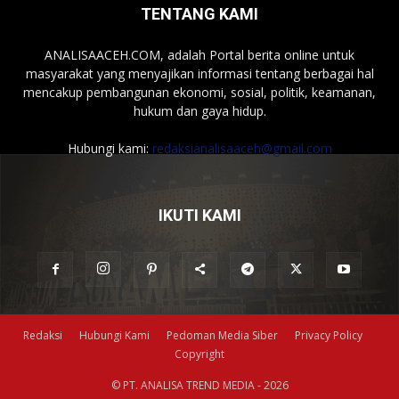
TENTANG KAMI
ANALISAACEH.COM, adalah Portal berita online untuk
masyarakat yang menyajikan informasi tentang berbagai hal
mencakup pembangunan ekonomi, sosial, politik, keamanan,
hukum dan gaya hidup.
Hubungi kami:
redaksianalisaaceh@gmail.com
IKUTI KAMI
Redaksi
Hubungi Kami
Pedoman Media Siber
Privacy Policy
Copyright
© PT. ANALISA TREND MEDIA - 2026