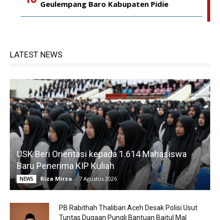
Geulempang Baro Kabupaten Pidie
LATEST NEWS
USK Beri Orientasi kepada 1.614 Mahasiswa
Baru Penerima KIP Kuliah
Riza Mirza
-
7 Agustus 2026
NEWS
PB Rabithah Thaliban Aceh Desak Polisi Usut
Tuntas Dugaan Pungli Bantuan Baitul Mal