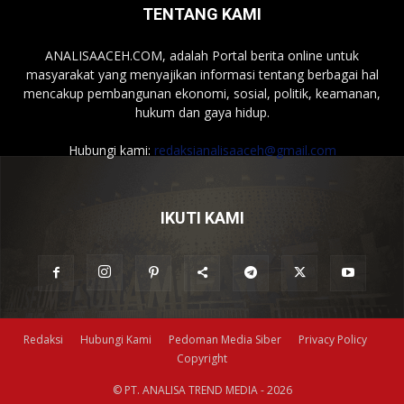
TENTANG KAMI
ANALISAACEH.COM, adalah Portal berita online untuk
masyarakat yang menyajikan informasi tentang berbagai hal
mencakup pembangunan ekonomi, sosial, politik, keamanan,
hukum dan gaya hidup.
Hubungi kami:
redaksianalisaaceh@gmail.com
IKUTI KAMI
Redaksi
Hubungi Kami
Pedoman Media Siber
Privacy Policy
Copyright
© PT. ANALISA TREND MEDIA - 2026