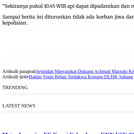
“Sekiranya pukul 10.45 WIB api dapat dipadamkan dan r
Sampai berita ini diturunkan tidak ada korban jiwa d
kepolisian.
Artikulli paraprak
Sejumlah Masyarakat Dukung Achmad Marzuki Kem
Artikulli tjetër
Hakim Vonis Bebas Terdakwa Korupsi DLHK Sabang
TRENDING
LATEST NEWS