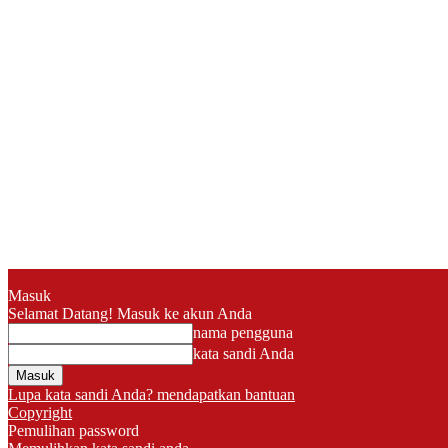
Masuk
Selamat Datang! Masuk ke akun Anda
nama pengguna
kata sandi Anda
Lupa kata sandi Anda? mendapatkan bantuan
Copyright
Pemulihan password