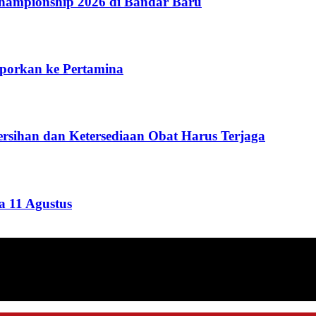
ampionship 2026 di Bandar Baru
aporkan ke Pertamina
rsihan dan Ketersediaan Obat Harus Terjaga
 11 Agustus
ang menyajikan informasi tentang berbagai hal mencakup pembanguna