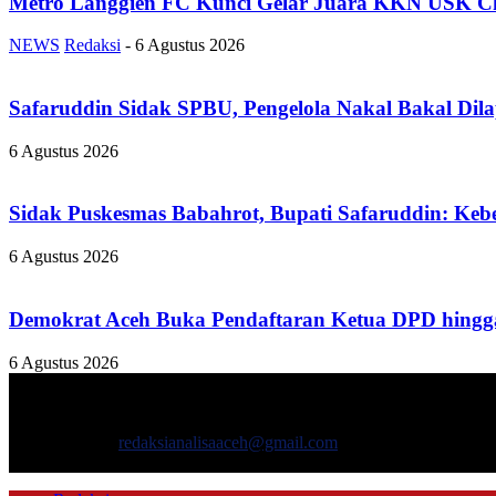
Metro Langgien FC Kunci Gelar Juara KKN USK Ch
NEWS
Redaksi
-
6 Agustus 2026
Safaruddin Sidak SPBU, Pengelola Nakal Bakal Dil
6 Agustus 2026
Sidak Puskesmas Babahrot, Bupati Safaruddin: Kebe
6 Agustus 2026
Demokrat Aceh Buka Pendaftaran Ketua DPD hingga
6 Agustus 2026
TENTANG KAMI
ANALISAACEH.COM, adalah Portal berita online untuk masyarakat y
Hubungi kami:
redaksianalisaaceh@gmail.com
IKUTI KAMI