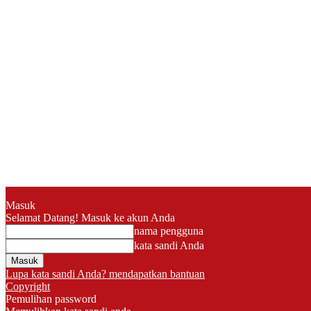
Masuk
Selamat Datang! Masuk ke akun Anda
nama pengguna
kata sandi Anda
Lupa kata sandi Anda? mendapatkan bantuan
Copyright
Pemulihan password