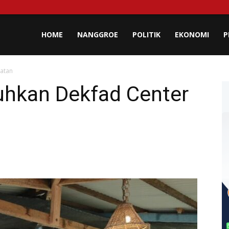
lisa
HOME
NANGGROE
POLITIK
EKONOMI
P
latan
eh
hkan Dekfad Center