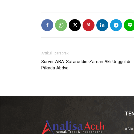
Artikulli paraprak
Survei WBA: Safaruddin-Zaman Akli Unggul di
Pilkada Abdya
TE
ANAL