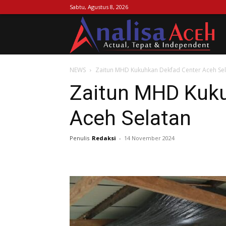
Sabtu, Agustus 8, 2026
Ana
NEWS
Zaitun MHD Kukuhkan Dekfad Center Aceh Se
Ac
Zaitun MHD Kuku
Aceh Selatan
Penulis
Redaksi
-
14 November 2024