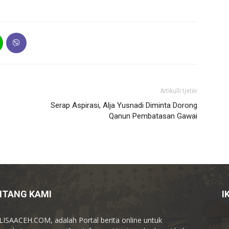
Artikulli tjetër
Serap Aspirasi, Alja Yusnadi Diminta Dorong
Qanun Pembatasan Gawai
NTANG KAMI
I
ISAACEH.COM, adalah Portal berita online untuk